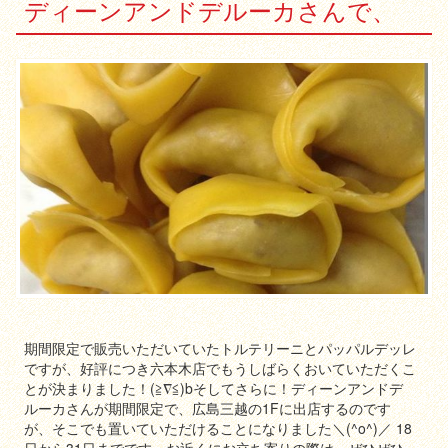
ディーンアンドデルーカさんで、
期間限定で販売いただいていたトルテリーニとパッパルデッレ
ですが、好評につき六本木店でもうしばらくおいていただくこ
とが決まりました！(≧∇≦)bそしてさらに！ディーンアンドデ
ルーカさんが期間限定で、広島三越の1Fに出店するのです
が、そこでも置いていただけることになりました＼(^o^)／ 18