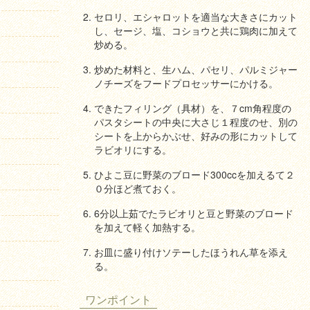
セロリ、エシャロットを適当な大きさにカット
し、セージ、塩、コショウと共に鶏肉に加えて
炒める。
炒めた材料と、生ハム、パセリ、パルミジャー
ノチーズをフードプロセッサーにかける。
できたフィリング（具材）を、７cm角程度の
パスタシートの中央に大さじ１程度のせ、別の
シートを上からかぶせ、好みの形にカットして
ラビオリにする。
ひよこ豆に野菜のブロード300ccを加えるて２
０分ほど煮ておく。
6分以上茹でたラビオリと豆と野菜のブロード
を加えて軽く加熱する。
お皿に盛り付けソテーしたほうれん草を添え
る。
ワンポイント