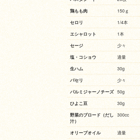
鶏もも肉
150ｇ
セロリ
1/4本
エシャロット
1本
セージ
少々
塩・コショウ
適量
生ハム
30g
パセリ
少々
パルミジャーノチーズ
50g
ひよこ豆
30g
野菜のブロード（だし
300cc
汁）
オリーブオイル
適量