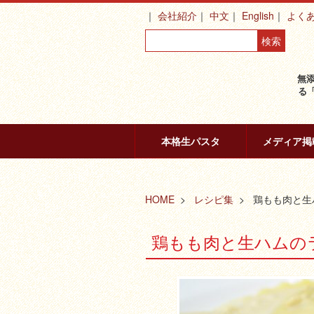
会社紹介
中文
English
よく
無
る
本格生パスタ
メディア掲
HOME
レシピ集
鶏もも肉と生
鶏もも肉と生ハムの