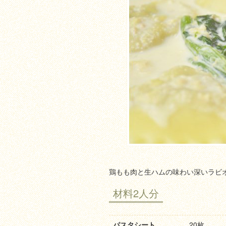
鶏もも肉と生ハムの味わい深いラビ
材料2人分
パスタシート
20枚