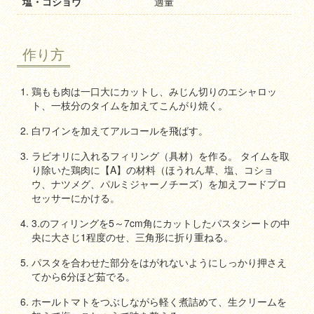
塩・コショウ
適量
作り方
鶏もも肉は一口大にカットし、みじん切りのエシャロッ
ト、一枝分のタイムを加えてこんがり焼く。
白ワインを加えてアルコールを飛ばす。
ラビオリに入れるフィリング（具材）を作る。 タイムを取
り除いた鶏肉に【A】の材料（ほうれん草、塩、コショ
ウ、ナツメグ、パルミジャーノチーズ）を加えフードプロ
セッサーにかける。
3.のフィリングを5～7cm角にカットしたパスタシートの中
央に大さじ1程度のせ、三角形に折り重ねる。
パスタを合わせた部分をはがれないようにしっかり押さえ
てから6分ほど茹でる。
ホールトマトをつぶしながら軽く煮詰めて、生クリームを