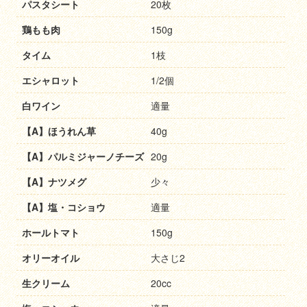
パスタシート
20枚
鶏もも肉
150g
タイム
1枝
エシャロット
1/2個
白ワイン
適量
【A】ほうれん草
40g
【A】パルミジャーノチーズ
20g
【A】ナツメグ
少々
【A】塩・コショウ
適量
ホールトマト
150g
オリーオイル
大さじ2
生クリーム
20cc