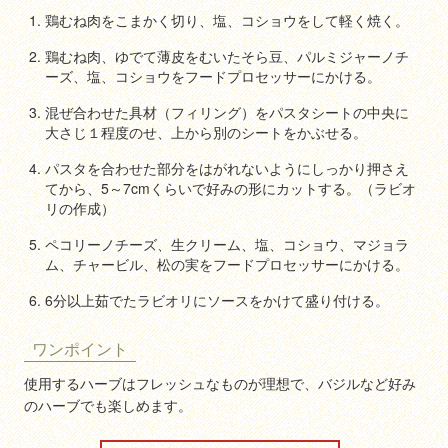
鶏むね肉をこまかく切り、塩、コショウをして軽く焼く。
鶏むね肉、ゆでて薄皮をむいたそら豆、パルミジャーノチ
ーズ、塩、コショウをフードプロセッサーにかける。
混ぜ合わせた具材（フィリング）をパスタシートの中央に
大さじ１程度のせ、上から別のシートをかぶせる。
パスタを合わせた部分をはがれないようにしっかり押さえ
てから、5～7cmくらいで好みの形にカットする。（ラビオ
リの作成）
ペコリーノチーズ、生クリーム、塩、コショウ、マジョラ
ム、チャービル、松の実をフードプロセッサーにかける。
6分以上茹でたラビオリにソースをかけて盛り付ける。
ワンポイント
使用するハーブはフレッシュなものが理想で、バジルなど好み
のハーブでも楽しめます。