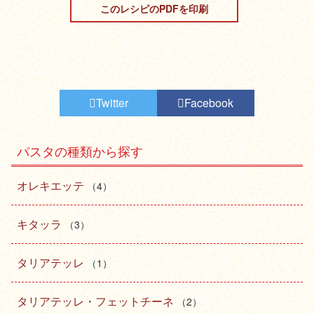
このレシピのPDFを印刷
Twitter
Facebook
パスタの種類から探す
オレキエッテ
（4）
キタッラ
（3）
タリアテッレ
（1）
タリアテッレ・フェットチーネ
（2）