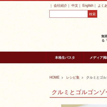
会社紹介
中文
English
よく
無
る
本格生パスタ
メディア掲
HOME
レシピ集
クルミとゴル
クルミとゴルゴンゾ