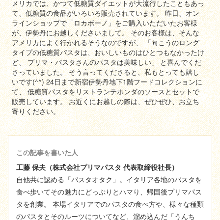
メリカでは、かつて低糖質ダイエットが大流行したこともあっ
て、低糖質の食品がいろいろ販売されています。 昨日、オン
ラインショップで「ロカボーノ」をご購入いただいたお客様
が、伊勢丹にお越しくださいまして。 そのお客様は、そんな
アメリカによく行かれるそうなのですが、 「向こうのロング
タイプの低糖質パスタは、おいしいものはひとつもなかったけ
ど、 プリマ・パスタさんのパスタは美味しい」 と喜んでくだ
さっていました。 そう言ってくださると、私もとっても嬉し
いです(^^) 24日まで新宿伊勢丹地下1階フードコレクションに
て、 低糖質パスタをリストランテホンダのソースとセットで
販売しています。 お近くにお越しの際は、ぜひぜひ、お立ち
寄りください。
この記事を書いた人
工藤 保夫（株式会社プリマパスタ 代表取締役社長）
自他共に認める「パスタオタク」。イタリア各地のパスタを
食べ歩いてその魅力にどっぷりとハマり、帰国後プリマパス
タを創業。 本場イタリアでのパスタの食べ方や、様々な種類
のパスタとそのルーツについてなど、溜め込んだ「うんち