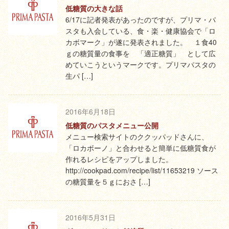
低糖質の大きな話
6/17に記者発表があったのですが、プリマ・パ
スタも入会している、食・楽・健康協会で「ロ
カボマーク」が遂に発表されました。 １食40
ｇの糖質量の食事を 「適正糖質」 として広
めていこうというマークです。プリマパスタの
生パ […]
2016年6月18日
低糖質のパスタメニュー公開
メニュー検索サイトのククッパッドさんに、
「ロカボーノ」と合わせると簡単に低糖質食が
作れるレシピをアップしました。
http://cookpad.com/recipe/list/11653219 ソース
の糖質量を５ｇにおさ […]
2016年5月31日