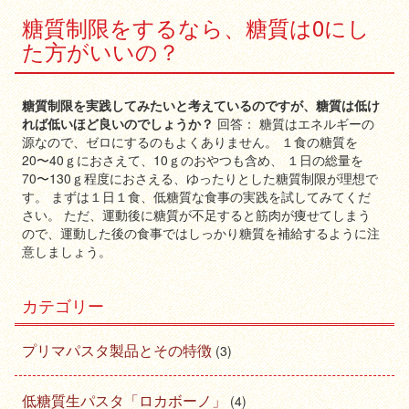
糖質制限をするなら、糖質は0にし
た方がいいの？
糖質制限を実践してみたいと考えているのですが、糖質は低け
れば低いほど良いのでしょうか？
回答： 糖質はエネルギーの
源なので、ゼロにするのもよくありません。 １食の糖質を
20〜40ｇにおさえて、10ｇのおやつも含め、 １日の総量を
70〜130ｇ程度におさえる、ゆったりとした糖質制限が理想で
す。 まずは１日１食、低糖質な食事の実践を試してみてくだ
さい。 ただ、運動後に糖質が不足すると筋肉が痩せてしまう
ので、運動した後の食事ではしっかり糖質を補給するように注
意しましょう。
カテゴリー
プリマパスタ製品とその特徴
(3)
低糖質生パスタ「ロカボーノ」
(4)