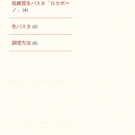
低糖質生パスタ「ロカボー
ノ」
(4)
生パスタ
(2)
調理方法
(6)