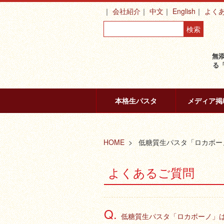
会社紹介
中文
English
よく
無
る
本格生パスタ
メディア掲
HOME
低糖質生パスタ「ロカボー
よくあるご質問
低糖質生パスタ「ロカボーノ」