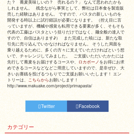
た？ 蕎麦美味しいの？ 売れるの？」 なんて思われたかも
しれません。 残念ながら事実として、弊社は日本食を製造販
売した経験はありません。 ですので、パスタの新しいものを
開発する時以上に試行錯誤が必要になります。 （控え目に言
っていますが、機械や感覚も転用できる要素が多く、そもそも
代表の工藤はパスタという括りだけではなく、麺全般の達人で
すので、自信はあります♪） また完成した暁には、新たな取
引先に売り込んでいかなければなりません。 そうした局面を
乗り越えるために、多くの方々に支えていただければという想
いで、チャレンジしてみました。 ご支援いただいたかたには
先行して蕎麦をお届けするコースや、
ロカボーノ
をお得にお求
めできるコースなどなどご用意していますので、是非ぜひ、大
きいお賽銭を投げるつもりでご支援お願いいたします！ エン
トリーは、
こちらから
お願いします！
http://www.makuake.com/project/primapasta/
Twitter
Facebook
カテゴリー