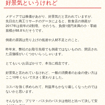
好景気というけれど
メディアでは株価があがり、好景気だと言われていますが、
先日出た商工リサ―チのデータによると、飲食店の倒産が
2017年は前年の2割増。 そのうち、負債1億円未満の小・零細
規模が88.8％だそうです。
倒産の原因は売り上げの低迷や人材不足とのこと。
昨年末、弊社のお取引先様でも倒産ではないものの、閉店され
た店舗様がいくつかいらっしゃいます。
とてもいいお店ばかりで、本当に残念です。
好景気と言われているけれど、一般の消費者のお金の使い方は
ここ10年くらいで大きく変わりました。
コスパを強く求められて、利益率もかなり厳しくなったのでは
ないかと思います。
そんななか、プリマ・パスタのパスタは他社と比べて決して安