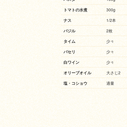
トマトの水煮
300g
ナス
1/2本
バジル
2枚
タイム
少々
パセリ
少々
白ワイン
少々
オリーブオイル
大さじ2
塩・コショウ
適量