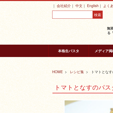
会社紹介
中文
English
よく
無
る
本格生パスタ
メディア掲
HOME
レシピ集
トマトとなす
トマトとなすのパス